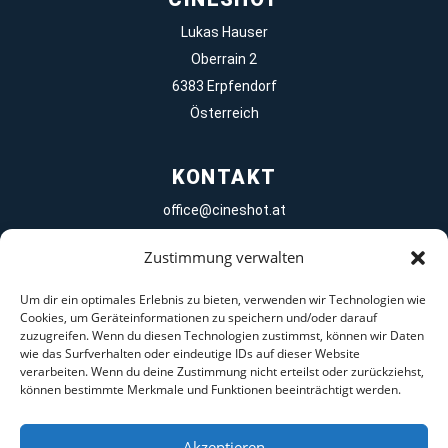
Lukas Hauser
Oberrain 2
6383 Erpfendorf
Österreich
KONTAKT
office@cineshot.at
+43 677 61652514
Zustimmung verwalten
Um dir ein optimales Erlebnis zu bieten, verwenden wir Technologien wie
Cookies, um Geräteinformationen zu speichern und/oder darauf
zuzugreifen. Wenn du diesen Technologien zustimmst, können wir Daten
wie das Surfverhalten oder eindeutige IDs auf dieser Website
verarbeiten. Wenn du deine Zustimmung nicht erteilst oder zurückziehst,
können bestimmte Merkmale und Funktionen beeinträchtigt werden.
Akzeptieren